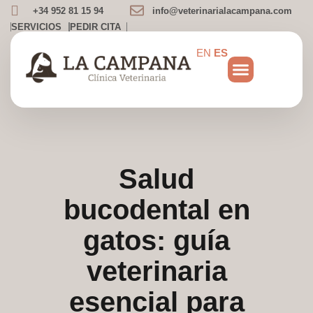
+34 952 81 15 94
info@veterinarialacampana.com
SERVICIOS
PEDIR CITA
EN
ES
NUESTRA CLÍNICA
PLANES DE SALUD
Salud
bucodental en
gatos: guía
veterinaria
esencial para